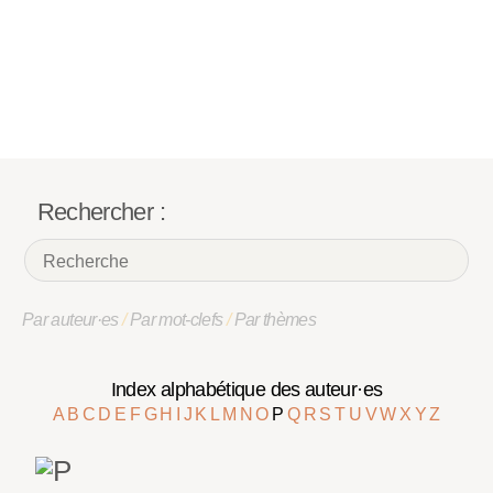
Rechercher :
Par auteur·es
/
Par mot-clefs
/
Par thèmes
Index alphabétique des auteur·es
A
B
C
D
E
F
G
H
I
J
K
L
M
N
O
P
Q
R
S
T
U
V
W
X
Y
Z