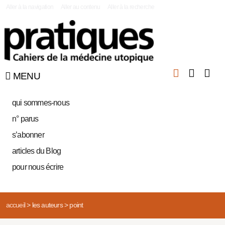
|
Aller à la navigation
Aller au contenu
Aller à la recherche
MENU
qui sommes-nous
n° parus
s’abonner
articles du Blog
pour nous écrire
accueil
>
les auteurs
>
point