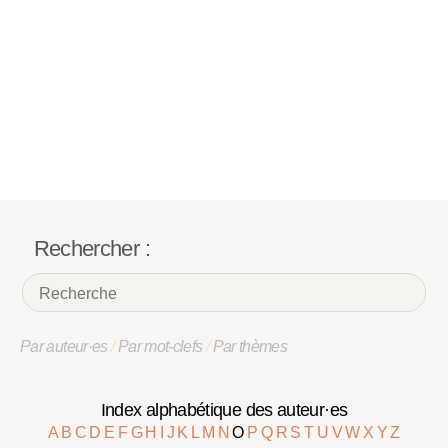
Rechercher :
Par auteur·es
/
Par mot-clefs
/
Par thèmes
Index alphabétique des auteur·es
A
B
C
D
E
F
G
H
I
J
K
L
M
N
O
P
Q
R
S
T
U
V
W
X
Y
Z