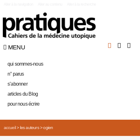
|
Aller à la navigation
Aller au contenu
Aller à la recherche
MENU
qui sommes-nous
n° parus
s’abonner
articles du Blog
pour nous écrire
accueil
>
les auteurs
>
ogien