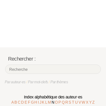
Rechercher :
Par auteur·es
/
Par mot-clefs
/
Par thèmes
Index alphabétique des auteur·es
A
B
C
D
E
F
G
H
I
J
K
L
M
N
O
P
Q
R
S
T
U
V
W
X
Y
Z