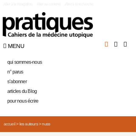
|
Aller à la navigation
Aller au contenu
Aller à la recherche
MENU
qui sommes-nous
n° parus
s’abonner
articles du Blog
pour nous écrire
accueil
>
les auteurs
>
nuss