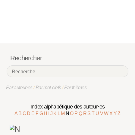
Rechercher :
Par auteur·es
/
Par mot-clefs
/
Par thèmes
Index alphabétique des auteur·es
A
B
C
D
E
F
G
H
I
J
K
L
M
N
O
P
Q
R
S
T
U
V
W
X
Y
Z