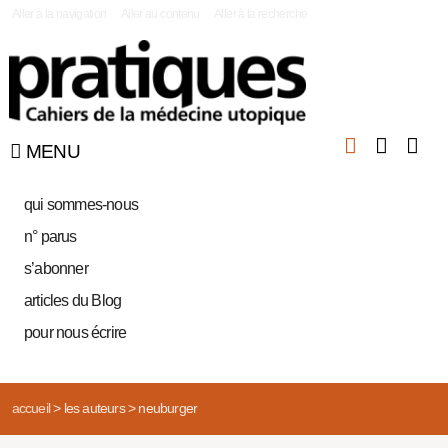
|
Aller à la navigation
Aller au contenu
Aller à la recherche
MENU
qui sommes-nous
n° parus
s’abonner
articles du Blog
pour nous écrire
accueil
>
les auteurs
>
neuburger