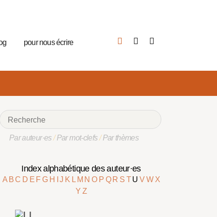
log
pour nous écrire
Par auteur·es
/
Par mot-clefs
/
Par thèmes
Index alphabétique des auteur·es
A
B
C
D
E
F
G
H
I
J
K
L
M
N
O
P
Q
R
S
T
U
V
W
X
Y
Z