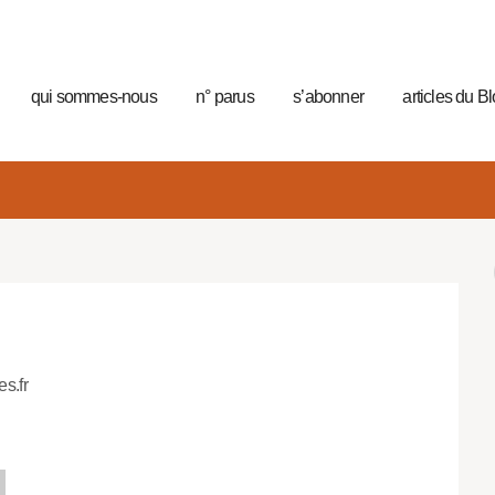
qui sommes-nous
n° parus
s’abonner
articles du B
es.fr