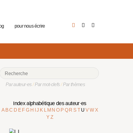
log
pour nous écrire
Par auteur·es
/
Par mot-clefs
/
Par thèmes
Index alphabétique des auteur·es
A
B
C
D
E
F
G
H
I
J
K
L
M
N
O
P
Q
R
S
T
U
V
W
X
Y
Z