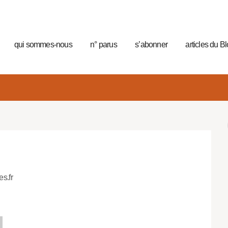
qui sommes-nous
n° parus
s’abonner
articles du B
es.fr