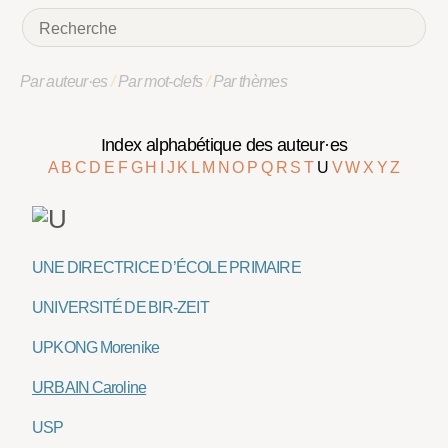
Par auteur·es
/
Par mot-clefs
/
Par thèmes
Index alphabétique des auteur·es
A
B
C
D
E
F
G
H
I
J
K
L
M
N
O
P
Q
R
S
T
U
V
W
X
Y
Z
UNE DIRECTRICE D’ÉCOLE PRIMAIRE
UNIVERSITÉ DE BIR-ZEIT
UPKONG Morenike
URBAIN Caroline
USP