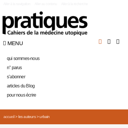
|
Aller à la navigation
Aller au contenu
Aller à la recherche
MENU
qui sommes-nous
n° parus
s’abonner
articles du Blog
pour nous écrire
accueil
>
les auteurs
>
urbain