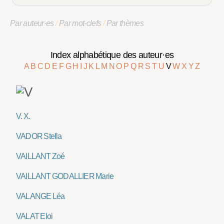
Par auteur·es
/
Par mot-clefs
/
Par thèmes
Index alphabétique des auteur·es
A
B
C
D
E
F
G
H
I
J
K
L
M
N
O
P
Q
R
S
T
U
V
W
X
Y
Z
V. X.
VADOR Stella
VAILLANT Zoé
VAILLANT GODALLIER Marie
VALANGE Léa
VALAT Eloi