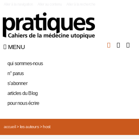
|
Aller à la navigation
Aller au contenu
Aller à la recherche
MENU
qui sommes-nous
n° parus
s’abonner
articles du Blog
pour nous écrire
accueil
>
les auteurs
>
host