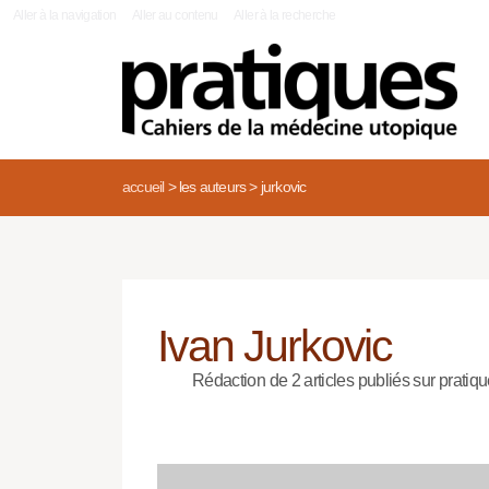
|
Aller à la navigation
Aller au contenu
Aller à la recherche
accueil
>
les auteurs
>
jurkovic
Ivan Jurkovic
Rédaction de 2 articles publiés sur pratiqu