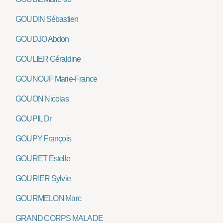
GOUDIN Sébastien
GOUDJO Abdon
GOULIER Géraldine
GOUNOUF Marie-France
GOUON Nicolas
GOUPIL Dr
GOUPY François
GOURET Estelle
GOURIER Sylvie
GOURMELON Marc
GRAND CORPS MALADE