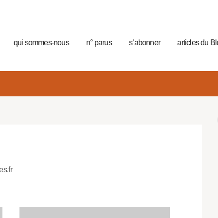
qui sommes-nous
n° parus
s’abonner
articles du B
es.fr