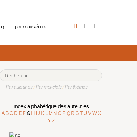
log
pour nous écrire
Par auteur·es
/
Par mot-clefs
/
Par thèmes
Index alphabétique des auteur·es
A
B
C
D
E
F
G
H
I
J
K
L
M
N
O
P
Q
R
S
T
U
V
W
X
Y
Z