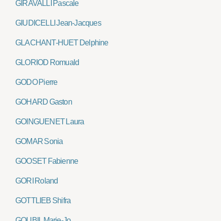
GIRAVALLI Pascale
GIUDICELLI Jean-Jacques
GLACHANT-HUET Delphine
GLORIOD Romuald
GODO Pierre
GOHARD Gaston
GOINGUENET Laura
GOMAR Sonia
GOOSET Fabienne
GORI Roland
GOTTLIEB Shifra
GOUBIL Marie-Jo