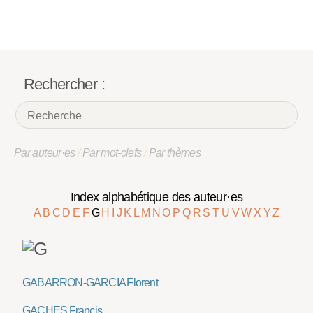
Rechercher :
Par auteur·es
/
Par mot-clefs
/
Par thèmes
Index alphabétique des auteur·es
A
B
C
D
E
F
G
H
I
J
K
L
M
N
O
P
Q
R
S
T
U
V
W
X
Y
Z
GABARRON-GARCIA Florent
GACHES Francis