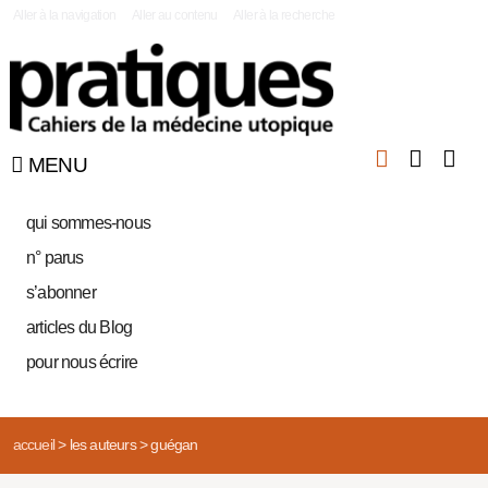
|
Aller à la navigation
Aller au contenu
Aller à la recherche
MENU
qui sommes-nous
n° parus
s’abonner
articles du Blog
pour nous écrire
accueil
>
les auteurs
>
guégan