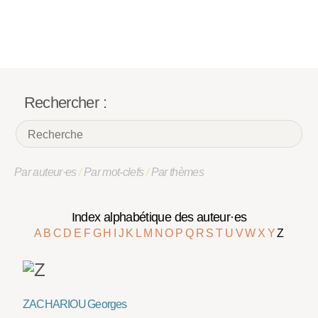
Rechercher :
Par auteur·es
/
Par mot-clefs
/
Par thèmes
Index alphabétique des auteur·es
A
B
C
D
E
F
G
H
I
J
K
L
M
N
O
P
Q
R
S
T
U
V
W
X
Y
Z
ZACHARIOU Georges