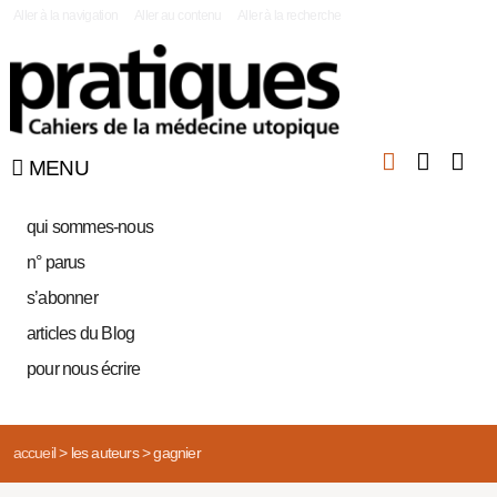
|
Aller à la navigation
Aller au contenu
Aller à la recherche
MENU
qui sommes-nous
n° parus
s’abonner
articles du Blog
pour nous écrire
accueil
>
les auteurs
>
gagnier