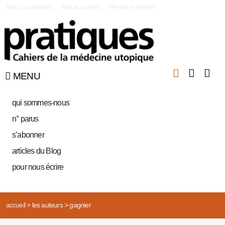
|
Aller à la navigation
Aller au contenu
Aller à la recherche
MENU
qui sommes-nous
n° parus
s’abonner
articles du Blog
pour nous écrire
accueil
>
les auteurs
>
gagnier