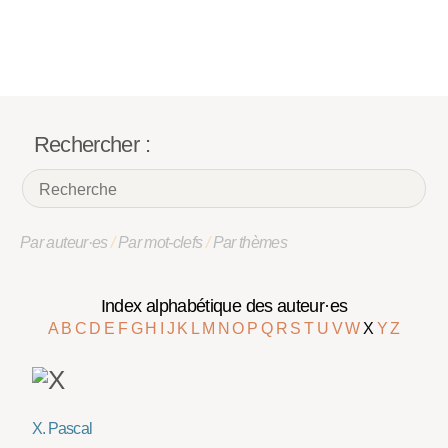
Rechercher :
Par auteur·es
/
Par mot-clefs
/
Par thèmes
Index alphabétique des auteur·es
A
B
C
D
E
F
G
H
I
J
K
L
M
N
O
P
Q
R
S
T
U
V
W
X
Y
Z
X. Pascal