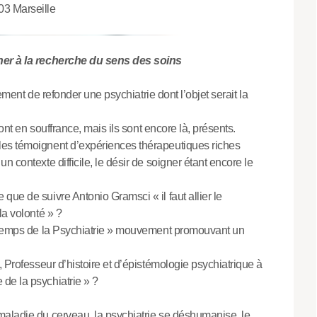
03 Marseille
gner à la recherche du sens des soins
lement de refonder une psychiatrie dont l’objet serait la
sont en souffrance, mais ils sont encore là, présents.
les témoignent d’expériences thérapeutiques riches
 contexte difficile, le désir de soigner étant encore le
ue de suivre Antonio Gramsci « il faut allier le
la volonté » ?
intemps de la Psychiatrie » mouvement promouvant un
, Professeur d’histoire et d’épistémologie psychiatrique à
de la psychiatrie » ?
maladie du cerveau, la psychiatrie se déshumanise, le