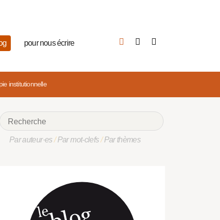
log
pour nous écrire
e institutionnelle
Par auteur·es
/
Par mot-clefs
/
Par thèmes