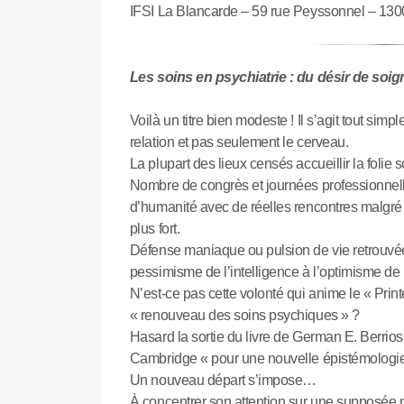
IFSI La Blancarde – 59 rue Peyssonnel – 130
Les soins en psychiatrie : du désir de soi
Voilà un titre bien modeste ! Il s’agit tout simp
relation et pas seulement le cerveau.
La plupart des lieux censés accueillir la folie 
Nombre de congrès et journées professionnel
d’humanité avec de réelles rencontres malgré un
plus fort.
Défense maniaque ou pulsion de vie retrouvée q
pessimisme de l’intelligence à l’optimisme de 
N’est-ce pas cette volonté qui anime le « Pr
« renouveau des soins psychiques » ?
Hasard la sortie du livre de German E. Berrios
Cambridge « pour une nouvelle épistémologie 
Un nouveau départ s’impose…
À concentrer son attention sur une supposée 