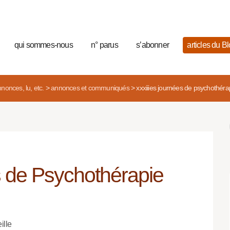
qui sommes-nous
n° parus
s’abonner
articles du B
nonces, lu, etc.
>
annonces et communiqués
>
xxxiiies journées de psychothérapi
 de Psychothérapie
ille