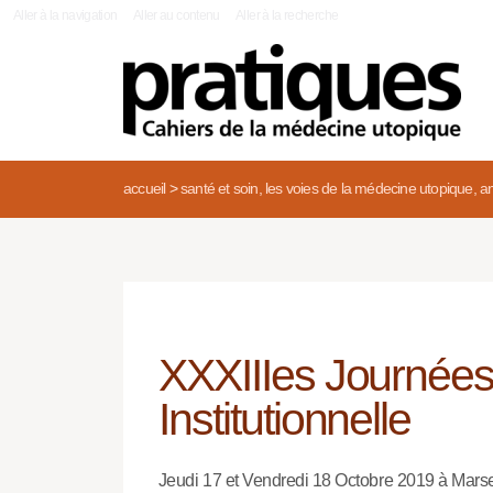
|
Aller à la navigation
Aller au contenu
Aller à la recherche
accueil
>
santé et soin, les voies de la médecine utopique, an
XXXIIIes Journées
Institutionnelle
Jeudi 17 et Vendredi 18 Octobre 2019 à Marse