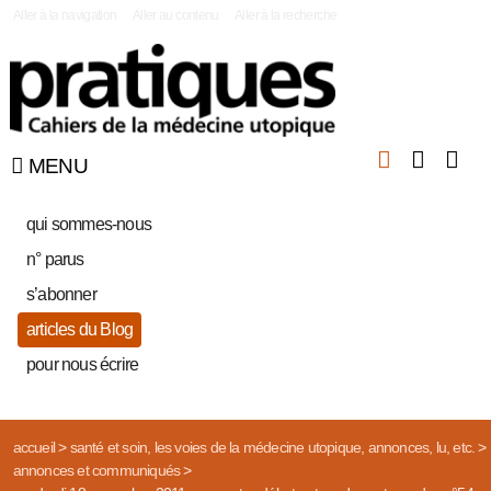
|
Aller à la navigation
Aller au contenu
Aller à la recherche
MENU
qui sommes-nous
n° parus
s’abonner
articles du Blog
pour nous écrire
accueil
>
santé et soin, les voies de la médecine utopique, annonces, lu, etc.
>
annonces et communiqués
>