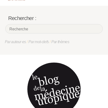
Rechercher :
Par auteur·es
/
Par mot-clefs
/
Par thèmes