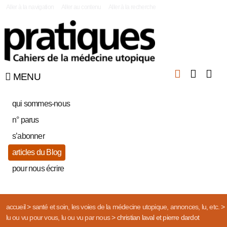
|
Aller à la navigation
Aller au contenu
Aller à la recherche
MENU
qui sommes-nous
n° parus
s’abonner
articles du Blog
pour nous écrire
accueil
>
santé et soin, les voies de la médecine utopique, annonces, lu, etc.
>
lu ou vu pour vous, lu ou vu par nous
>
christian laval et pierre dardot