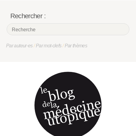
Rechercher :
Par auteur·es
/
Par mot-clefs
/
Par thèmes