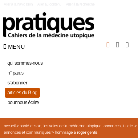
|
Aller à la navigation
Aller au contenu
Aller à la recherche
MENU
qui sommes-nous
n° parus
s’abonner
articles du Blog
pour nous écrire
accueil
>
santé et soin, les voies de la médecine utopique, annonces, lu, etc.
>
annonces et communiqués
>
hommage à roger gentis