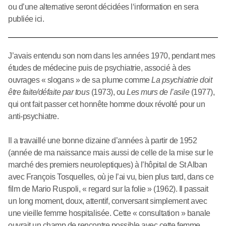
ou d’une alternative seront décidées l‘information en sera
publiée ici.
J’avais entendu son nom dans les années 1970, pendant mes
études de médecine puis de psychiatrie, associé à des
ouvrages « slogans » de sa plume comme
La psychiatrie doit
être faite/défaite par tous
(1973), ou
Les murs de l’asile
(1977),
qui ont fait passer cet honnête homme doux révolté pour un
anti-psychiatre.
Il a travaillé une bonne dizaine d’années à partir de 1952
(année de ma naissance mais aussi de celle de la mise sur le
marché des premiers neuroleptiques) à l’hôpital de St Alban
avec François Tosquelles, où je l’ai vu, bien plus tard, dans ce
film de Mario Ruspoli, « regard sur la folie » (1962). Il passait
un long moment, doux, attentif, conversant simplement avec
une vieille femme hospitalisée. Cette « consultation » banale
ouvrait un champ de rencontre possible avec cette femme