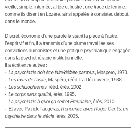
vieille, simple, internée, alitée et frustre ; une trace de femme,
comme ils disent en Lozère, ainsi appelée à consister, debout,
dans le monde.
Discret, économe d’une parole laissant la place à l’autre,
l’esprit vif et fin, il a transmis d’une plume travaillée ses
convictions humanistes et une pratique psychiatrique engagée
dans la psychothérapie institutionnelle.
Il a écrit entre autres :
-
La psychiatrie doit être faite/défaite par tous
, Maspero, 1973.
-
Les murs de l’asile
, Maspéro, rééd. La Découverte, 1988.
-
Les schizophrènes
, rééd. érès, 2002.
-
Le corps sans qualité
, érès, 1995.
-
La psychiatrie à quoi ça sert
et
Freudaine
, érès, 2010.
- Et avec Patrick Faugeras,
Rencontre avec Roger Gentis, un
psychiatre dans le siècle
, érès, 2005.