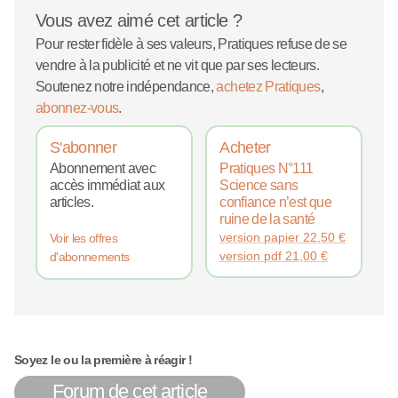
Vous avez aimé cet article ?
Pour rester fidèle à ses valeurs, Pratiques refuse de se
vendre à la publicité et ne vit que par ses lecteurs.
Soutenez notre indépendance,
achetez Pratiques
,
abonnez-vous
.
S'abonner
Acheter
Abonnement avec
Pratiques N°111
accès immédiat aux
Science sans
articles.
confiance n’est que
ruine de la santé
version papier
22,50
€
Voir les offres
version pdf
21,00
€
d'abonnements
Soyez le ou la première à réagir !
Forum de cet article