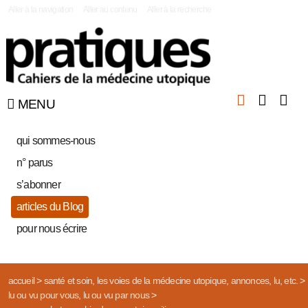
|
Aller à la navigation
Aller au contenu
Aller à la recherche
MENU
qui sommes-nous
n° parus
s’abonner
articles du Blog
pour nous écrire
accueil
>
santé et soin, les voies de la médecine utopique, annonces, lu, etc.
>
lu ou vu pour vous, lu ou vu par nous
>