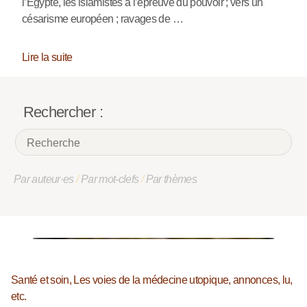
l’Egypte, les islamistes à l’épreuve du pouvoir ; vers un
césarisme européen ; ravages de …
Lire la suite
Rechercher :
Par auteur·es
/
Par mot-clefs
/
Par thèmes
Santé et soin, Les voies de la médecine utopique, annonces, lu,
etc.