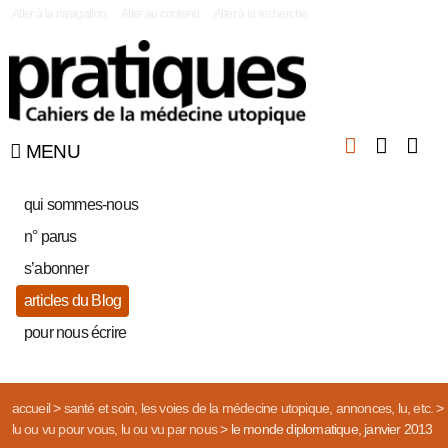
|
Aller à la navigation
Aller au contenu
Aller à la recherche
MENU
qui sommes-nous
n° parus
s’abonner
articles du Blog
pour nous écrire
accueil
>
santé et soin, les voies de la médecine utopique, annonces, lu, etc.
>
lu ou vu pour vous, lu ou vu par nous
>
le monde diplomatique, janvier 2013