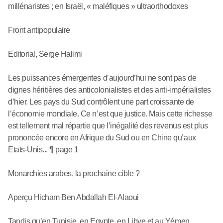
millénaristes ; en Israël, « maléfiques » ultraorthodoxes
Front antipopulaire
Editorial, Serge Halimi
Les puissances émergentes d’aujourd’hui ne sont pas de
dignes héritières des anticolonialistes et des anti-impérialistes
d’hier. Les pays du Sud contrôlent une part croissante de
l’économie mondiale. Ce n’est que justice. Mais cette richesse
est tellement mal répartie que l’inégalité des revenus est plus
prononcée encore en Afrique du Sud ou en Chine qu’aux
Etats-Unis... ¶ page 1
Monarchies arabes, la prochaine cible ?
Aperçu Hicham Ben Abdallah El-Alaoui
Tandis qu’en Tunisie, en Egypte, en Libye et au Yémen