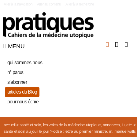
|
Aller à la navigation
Aller au contenu
Aller à la recherche
MENU
qui sommes-nous
n° parus
s’abonner
articles du Blog
pour nous écrire
accueil
>
santé et soin, les voies de la médecine utopique, annonces, lu, etc.
>
santé et soin au jour le jour
>
odse : lettre au premier ministre, m. manuel valls