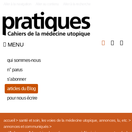
|
Aller à la navigation
Aller au contenu
Aller à la recherche
MENU
qui sommes-nous
n° parus
s’abonner
articles du Blog
pour nous écrire
accueil
>
santé et soin, les voies de la médecine utopique, annonces, lu, etc.
>
annonces et communiqués
>