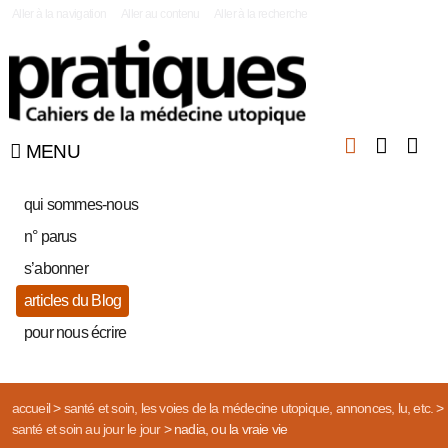
|
Aller à la navigation
Aller au contenu
Aller à la recherche
MENU
qui sommes-nous
n° parus
s’abonner
articles du Blog
pour nous écrire
accueil
>
santé et soin, les voies de la médecine utopique, annonces, lu, etc.
>
santé et soin au jour le jour
>
nadia, ou la vraie vie