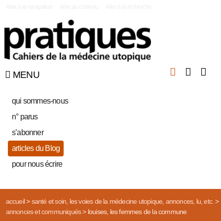
|
Aller à la navigation
Aller au contenu
Aller à la recherche
MENU
qui sommes-nous
n° parus
s’abonner
articles du Blog
pour nous écrire
accueil
>
santé et soin, les voies de la médecine utopique, annonces, lu, etc.
>
annonces et communiqués
>
louises, les femmes de la commune