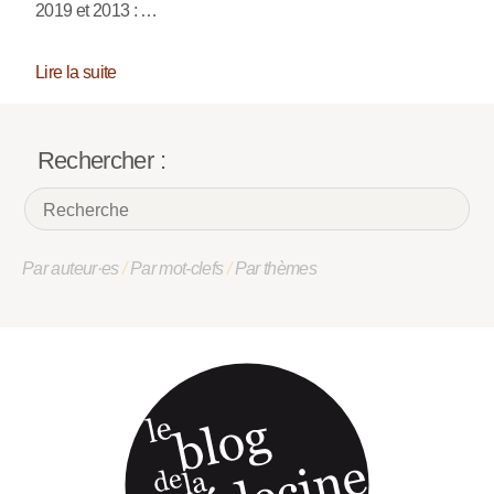
2019 et 2013 : …
Lire la suite
Rechercher :
Par auteur·es
/
Par mot-clefs
/
Par thèmes