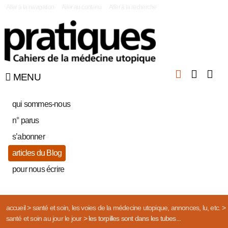
|
Aller à la navigation
Aller au contenu
Aller à la recherche
MENU
qui sommes-nous
n° parus
s’abonner
articles du Blog
pour nous écrire
accueil
>
santé et soin, les voies de la médecine utopique, annonces, lu, etc.
>
santé et soin au jour le jour
>
les torpilles sont dans les tubes...