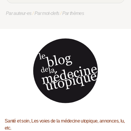
Par auteur·es
/
Par mot-clefs
/
Par thèmes
Santé et soin, Les voies de la médecine utopique, annonces, lu,
etc.