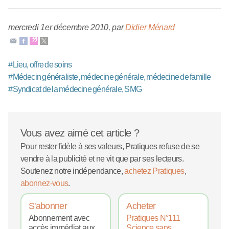
mercredi 1er décembre 2010
,
par
Didier Ménard
#
Lieu, offre de soins
#
Médecin généraliste, médecine générale, médecine de famille
#
Syndicat de la médecine générale, SMG
Vous avez aimé cet article ?
Pour rester fidèle à ses valeurs, Pratiques refuse de se
vendre à la publicité et ne vit que par ses lecteurs.
Soutenez notre indépendance,
achetez Pratiques
,
abonnez-vous
.
S'abonner
Acheter
Abonnement avec
Pratiques N°111
accès immédiat aux
Science sans