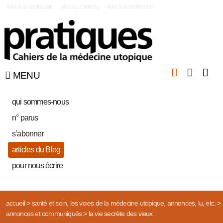
|
Aller à la navigation
Aller au contenu
Aller à la recherche
MENU
qui sommes-nous
n° parus
s’abonner
articles du Blog
pour nous écrire
accueil
>
santé et soin, les voies de la médecine utopique, annonces, lu, etc.
>
annonces et communiqués
>
la vie secrète des vieux