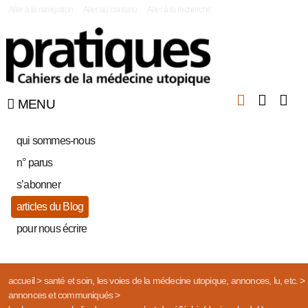
|
Aller à la navigation
Aller au contenu
Aller à la recherche
MENU
qui sommes-nous
n° parus
s’abonner
articles du Blog
pour nous écrire
accueil
>
santé et soin, les voies de la médecine utopique, annonces, lu, etc.
>
annonces et communiqués
>