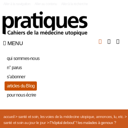
|
Aller à la navigation
Aller au contenu
Aller à la recherche
MENU
qui sommes-nous
n° parus
s’abonner
articles du Blog
pour nous écrire
accueil
>
santé et soin, les voies de la médecine utopique, annonces, lu, etc.
>
santé et soin au jour le jour
>
l’’hôpital debout’’ ! les malades à genoux ?