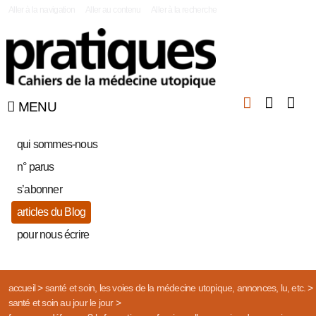
|
Aller à la navigation
Aller au contenu
Aller à la recherche
MENU
qui sommes-nous
n° parus
s’abonner
articles du Blog
pour nous écrire
accueil
>
santé et soin, les voies de la médecine utopique, annonces, lu, etc.
>
santé et soin au jour le jour
>