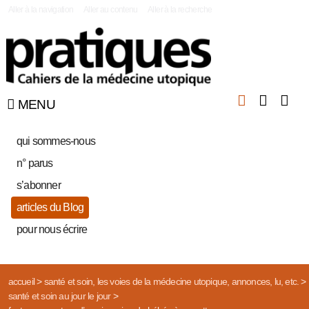
|
Aller à la navigation
Aller au contenu
Aller à la recherche
MENU
qui sommes-nous
n° parus
s’abonner
articles du Blog
pour nous écrire
accueil
>
santé et soin, les voies de la médecine utopique, annonces, lu, etc.
>
santé et soin au jour le jour
>