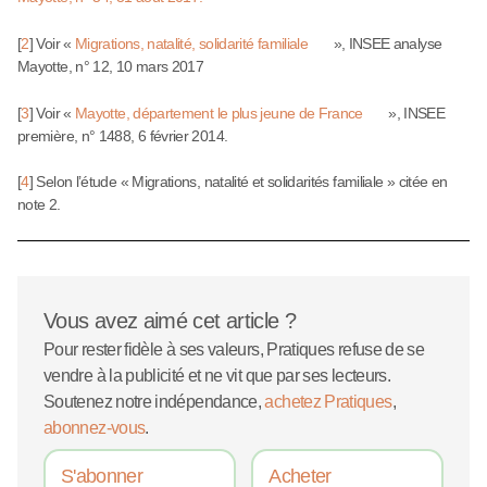
[
2
]
Voir «
Migrations, natalité, solidarité familiale
», INSEE analyse
Mayotte, n° 12, 10 mars 2017
[
3
]
Voir «
Mayotte, département le plus jeune de France
», INSEE
première, n° 1488, 6 février 2014.
[
4
]
Selon l’étude « Migrations, natalité et solidarités familiale » citée en
note 2.
Vous avez aimé cet article ?
Pour rester fidèle à ses valeurs, Pratiques refuse de se
vendre à la publicité et ne vit que par ses lecteurs.
Soutenez notre indépendance,
achetez Pratiques
,
abonnez-vous
.
S'abonner
Acheter