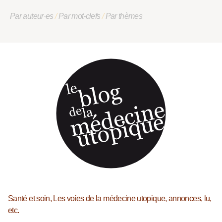
Par auteur·es
/
Par mot-clefs
/
Par thèmes
Santé et soin, Les voies de la médecine utopique, annonces, lu,
etc.