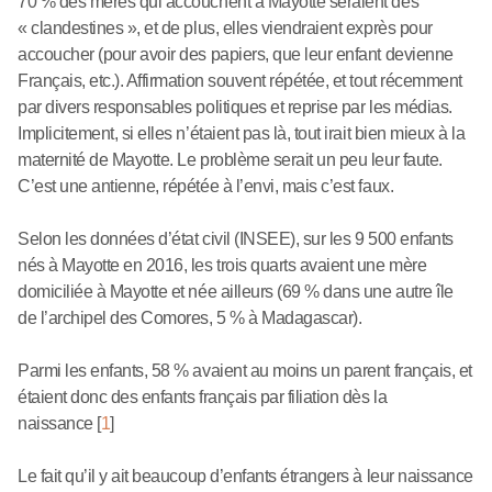
70 % des mères qui accouchent à Mayotte seraient des
« clandestines », et de plus, elles viendraient exprès pour
accoucher (pour avoir des papiers, que leur enfant devienne
Français, etc.). Affirmation souvent répétée, et tout récemment
par divers responsables politiques et reprise par les médias.
Implicitement, si elles n’étaient pas là, tout irait bien mieux à la
maternité de Mayotte. Le problème serait un peu leur faute.
C’est une antienne, répétée à l’envi, mais c’est faux.
Selon les données d’état civil (INSEE), sur les 9 500 enfants
nés à Mayotte en 2016, les trois quarts avaient une mère
domiciliée à Mayotte et née ailleurs (69 % dans une autre île
de l’archipel des Comores, 5 % à Madagascar).
Parmi les enfants, 58 % avaient au moins un parent français, et
étaient donc des enfants français par filiation dès la
naissance
[
1
]
Le fait qu’il y ait beaucoup d’enfants étrangers à leur naissance