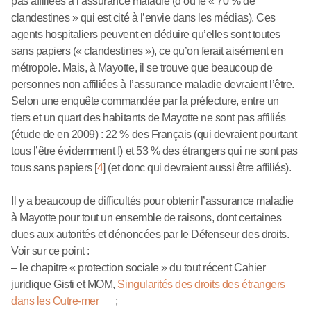
pas affiliées à l’assurance maladie (d’où le « 70 % de
clandestines » qui est cité à l’envie dans les médias). Ces
agents hospitaliers peuvent en déduire qu’elles sont toutes
sans papiers (« clandestines »), ce qu’on ferait aisément en
métropole. Mais, à Mayotte, il se trouve que beaucoup de
personnes non affiliées à l’assurance maladie devraient l’être.
Selon une enquête commandée par la préfecture, entre un
tiers et un quart des habitants de Mayotte ne sont pas affiliés
(étude de en 2009) : 22 % des Français (qui devraient pourtant
tous l’être évidemment !) et 53 % des étrangers qui ne sont pas
tous sans papiers
[
4
]
(et donc qui devraient aussi être affiliés).
Il y a beaucoup de difficultés pour obtenir l’assurance maladie
à Mayotte pour tout un ensemble de raisons, dont certaines
dues aux autorités et dénoncées par le Défenseur des droits.
Voir sur ce point :
– le chapitre « protection sociale » du tout récent Cahier
juridique Gisti et MOM,
Singularités des droits des étrangers
dans les Outre-mer
;