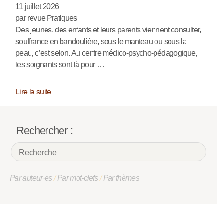
11 juillet 2026
par revue Pratiques
Des jeunes, des enfants et leurs parents viennent consulter,
souffrance en bandoulière, sous le manteau ou sous la
peau, c’est selon. Au centre médico-psycho-pédagogique,
les soignants sont là pour …
Lire la suite
Rechercher :
Par auteur·es
/
Par mot-clefs
/
Par thèmes