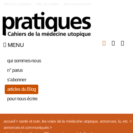
|
Aller à la navigation
Aller au contenu
Aller à la recherche
MENU
qui sommes-nous
n° parus
s’abonner
articles du Blog
pour nous écrire
accueil
>
santé et soin, les voies de la médecine utopique, annonces, lu, etc.
>
annonces et communiqués
>