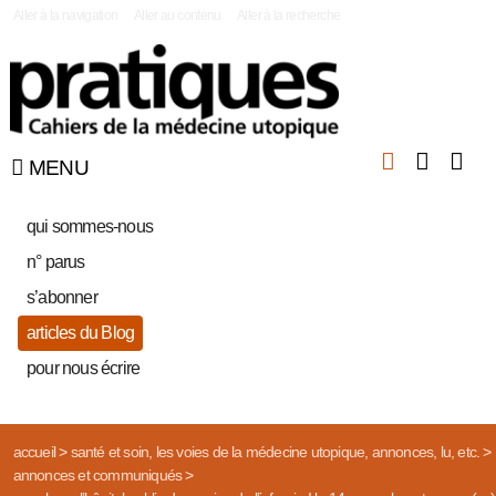
|
Aller à la navigation
Aller au contenu
Aller à la recherche
MENU
qui sommes-nous
n° parus
s’abonner
articles du Blog
pour nous écrire
accueil
>
santé et soin, les voies de la médecine utopique, annonces, lu, etc.
>
annonces et communiqués
>