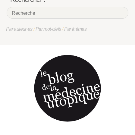
Par auteur·es
/
Par mot-clefs
/
Par thèmes