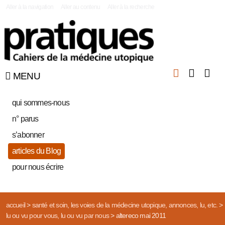
|
Aller à la navigation
Aller au contenu
Aller à la recherche
MENU
qui sommes-nous
n° parus
s’abonner
articles du Blog
pour nous écrire
accueil
>
santé et soin, les voies de la médecine utopique, annonces, lu, etc.
>
lu ou vu pour vous, lu ou vu par nous
>
altereco mai 2011