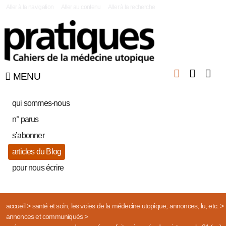
|
Aller à la navigation
Aller au contenu
Aller à la recherche
MENU
qui sommes-nous
n° parus
s’abonner
articles du Blog
pour nous écrire
accueil
>
santé et soin, les voies de la médecine utopique, annonces, lu, etc.
>
annonces et communiqués
>