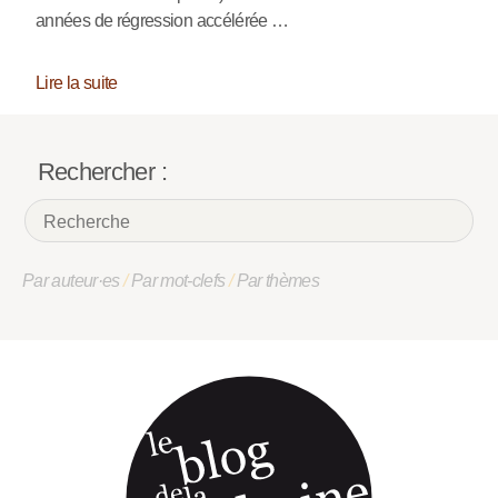
années de régression accélérée …
Lire la suite
Rechercher :
Par auteur·es
/
Par mot-clefs
/
Par thèmes