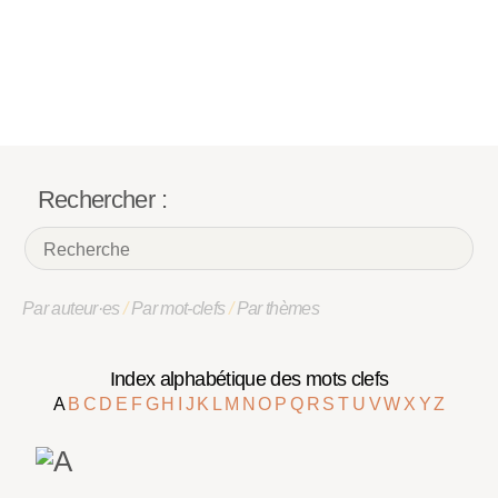
Rechercher :
Par auteur·es
/
Par mot-clefs
/
Par thèmes
Index alphabétique des mots clefs
A
B
C
D
E
F
G
H
I
J
K
L
M
N
O
P
Q
R
S
T
U
V
W
X
Y
Z