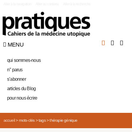
|
Aller à la navigation
Aller au contenu
Aller à la recherche
MENU
qui sommes-nous
n° parus
s’abonner
articles du Blog
pour nous écrire
accueil
>
mots-clés
>
tags
>
thérapie génique