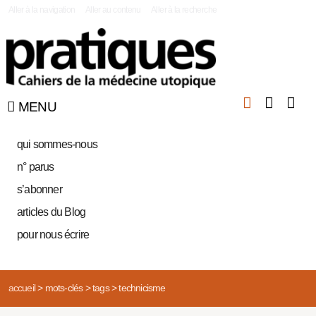
|
Aller à la navigation
Aller au contenu
Aller à la recherche
MENU
qui sommes-nous
n° parus
s’abonner
articles du Blog
pour nous écrire
accueil
>
mots-clés
>
tags
>
technicisme