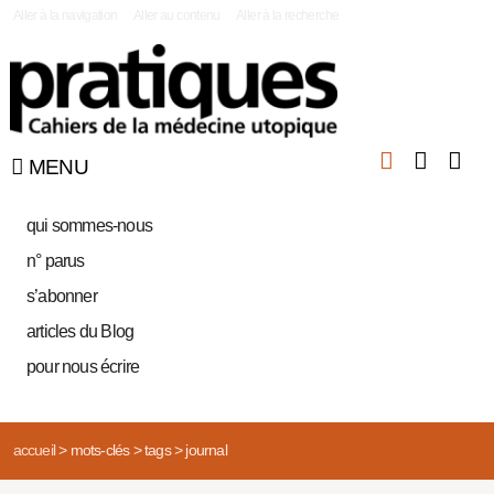
|
Aller à la navigation
Aller au contenu
Aller à la recherche
MENU
qui sommes-nous
n° parus
s’abonner
articles du Blog
pour nous écrire
accueil
>
mots-clés
>
tags
>
journal