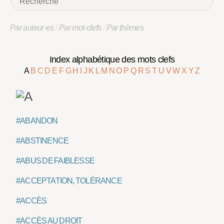
Par auteur·es
/
Par mot-clefs
/
Par thèmes
Index alphabétique des mots clefs
A
B
C
D
E
F
G
H
I
J
K
L
M
N
O
P
Q
R
S
T
U
V
W
X
Y
Z
#ABANDON
#ABSTINENCE
#ABUS DE FAIBLESSE
#ACCEPTATION, TOLÉRANCE
#ACCÈS
#ACCÈS AU DROIT