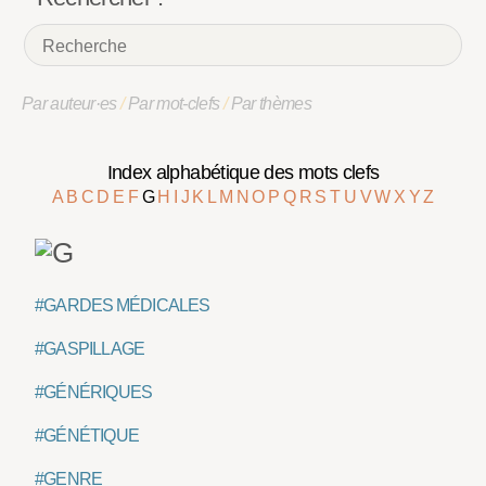
Par auteur·es
/
Par mot-clefs
/
Par thèmes
Index alphabétique des mots clefs
A
B
C
D
E
F
G
H
I
J
K
L
M
N
O
P
Q
R
S
T
U
V
W
X
Y
Z
#GARDES MÉDICALES
#GASPILLAGE
#GÉNÉRIQUES
#GÉNÉTIQUE
#GENRE