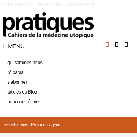
|
Aller à la navigation
Aller au contenu
Aller à la recherche
MENU
qui sommes-nous
n° parus
s’abonner
articles du Blog
pour nous écrire
accueil
>
mots-clés
>
tags
>
genre