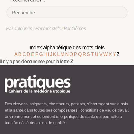
Par auteur·es
/
Par mot-clefs
/
Par thèmes
Index alphabétique des mots clefs
A
B
C
D
E
F
G
H
I
J
K
L
M
N
O
P
Q
R
S
T
U
V
W
X
Y
Z
Il n'y a pas d'occurence pour la lettre
Z
Des citoyens, soignants, chercheurs, patients, s’interrogent sur le soin
et la santé dans toutes ses composantes : conditions de vie, de travail,
environnement et défendent une politique de santé qui permette à
tous l’accès à des soins de qualité.