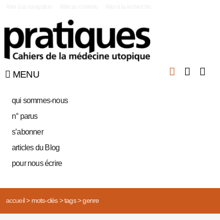
|
Aller à la navigation
Aller au contenu
Aller à la recherche
MENU
qui sommes-nous
n° parus
s’abonner
articles du Blog
pour nous écrire
accueil
>
mots-clés
>
tags
>
genre