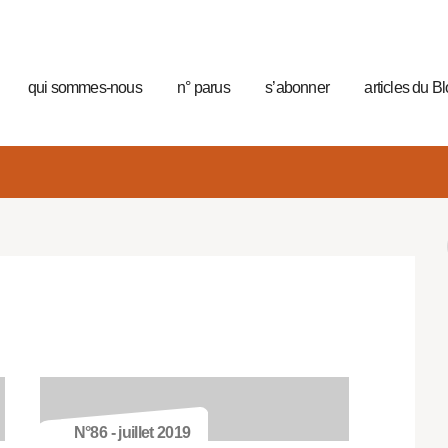
qui sommes-nous
n° parus
s’abonner
articles du B
N°86 - juillet 2019