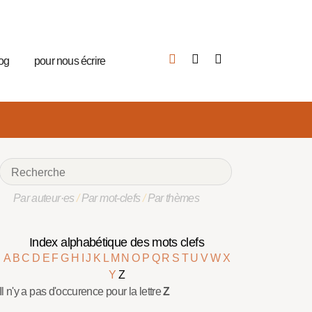
log
pour nous écrire
Par auteur·es
/
Par mot-clefs
/
Par thèmes
Index alphabétique des mots clefs
A
B
C
D
E
F
G
H
I
J
K
L
M
N
O
P
Q
R
S
T
U
V
W
X
Y
Z
Il n'y a pas d'occurence pour la lettre
Z