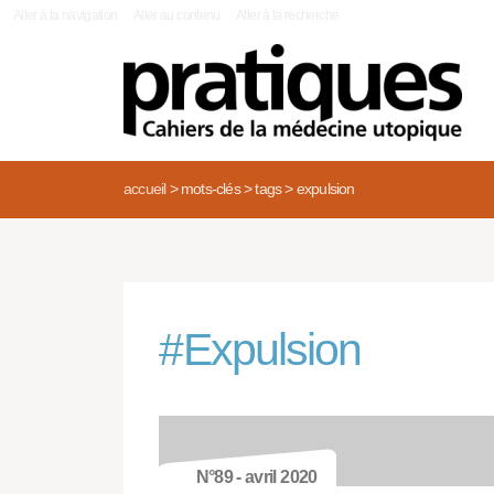
|
Aller à la navigation
Aller au contenu
Aller à la recherche
accueil
>
mots-clés
>
tags
>
expulsion
#
Expulsion
N°89 - avril 2020