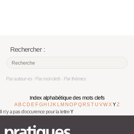
Rechercher :
Par auteur·es
/
Par mot-clefs
/
Par thèmes
Index alphabétique des mots clefs
A
B
C
D
E
F
G
H
I
J
K
L
M
N
O
P
Q
R
S
T
U
V
W
X
Y
Z
Il n'y a pas d'occurence pour la lettre
Y