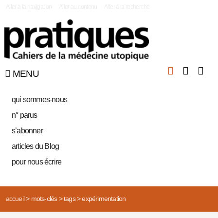
|
Aller à la navigation
Aller au contenu
Aller à la recherche
MENU
qui sommes-nous
n° parus
s’abonner
articles du Blog
pour nous écrire
accueil
>
mots-clés
>
tags
>
expérimentation