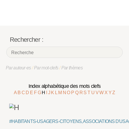
Rechercher :
Par auteur·es
/
Par mot-clefs
/
Par thèmes
Index alphabétique des mots clefs
A
B
C
D
E
F
G
H
I
J
K
L
M
N
O
P
Q
R
S
T
U
V
W
X
Y
Z
#HABITANTS-USAGERS-CITOYENS, ASSOCIATIONS D'US