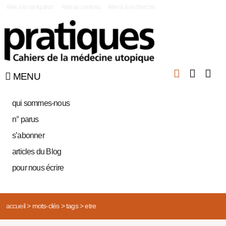
|
Aller à la navigation
Aller au contenu
Aller à la recherche
MENU
qui sommes-nous
n° parus
s’abonner
articles du Blog
pour nous écrire
accueil
>
mots-clés
>
tags
>
etre