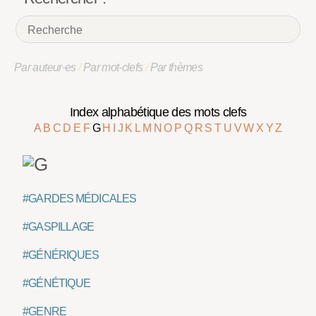
Par auteur·es
/
Par mot-clefs
/
Par thèmes
Index alphabétique des mots clefs
A
B
C
D
E
F
G
H
I
J
K
L
M
N
O
P
Q
R
S
T
U
V
W
X
Y
Z
#GARDES MÉDICALES
#GASPILLAGE
#GÉNÉRIQUES
#GÉNÉTIQUE
#GENRE