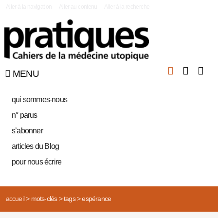
|
Aller à la navigation
Aller au contenu
Aller à la recherche
MENU
qui sommes-nous
n° parus
s’abonner
articles du Blog
pour nous écrire
accueil
>
mots-clés
>
tags
>
espérance