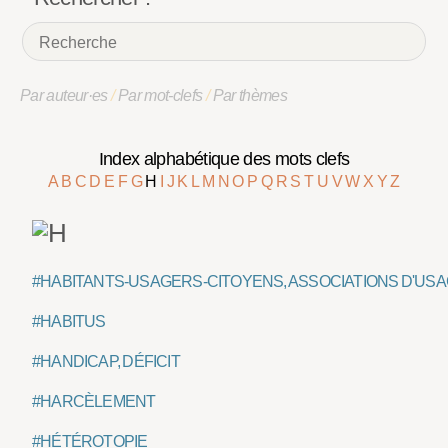
Par auteur·es
/
Par mot-clefs
/
Par thèmes
Index alphabétique des mots clefs
A
B
C
D
E
F
G
H
I
J
K
L
M
N
O
P
Q
R
S
T
U
V
W
X
Y
Z
#HABITANTS-USAGERS-CITOYENS, ASSOCIATIONS D'US
#HABITUS
#HANDICAP, DÉFICIT
#HARCÈLEMENT
#HÉTÉROTOPIE