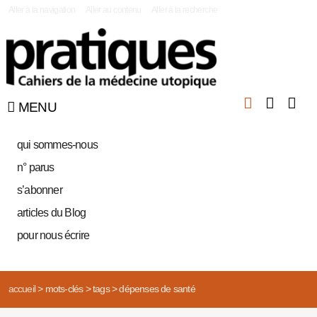
|
Aller à la navigation
Aller au contenu
Aller à la recherche
MENU
qui sommes-nous
n° parus
s’abonner
articles du Blog
pour nous écrire
accueil
>
mots-clés
>
tags
>
dépenses de santé