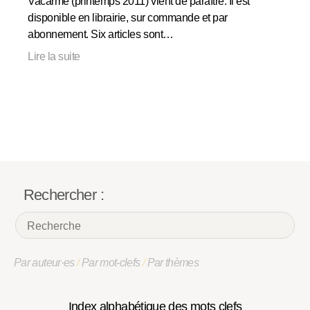
Vacarme (printemps 2011) vient de paraître. Il est
disponible en librairie, sur commande et par
abonnement. Six articles sont…
Lire la suite
Rechercher :
Par auteur·es
/
Par mot-clefs
/
Par thèmes
Index alphabétique des mots clefs