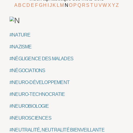
A
B
C
D
E
F
G
H
I
J
K
L
M
N
O
P
Q
R
S
T
U
V
W
X
Y
Z
#NATURE
#NAZISME
#NÉGLIGENCE DES MALADES
#NÉGOCIATIONS
#NEURO-DÉVELOPPEMENT
#NEURO-TECHNOCRATIE
#NEUROBIOLOGIE
#NEUROSCIENCES
#NEUTRALITÉ, NEUTRALITÉ BIENVEILLANTE