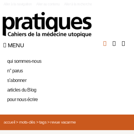
|
Aller à la navigation
Aller au contenu
Aller à la recherche
MENU
qui sommes-nous
n° parus
s’abonner
articles du Blog
pour nous écrire
accueil
>
mots-clés
>
tags
>
revue vacarme