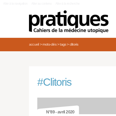
|
Aller à la navigation
Aller au contenu
Aller à la recherche
accueil
>
mots-clés
>
tags
>
clitoris
#
Clitoris
N°89 - avril 2020