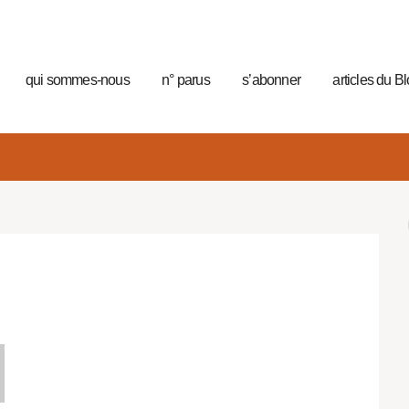
qui sommes-nous
n° parus
s’abonner
articles du B