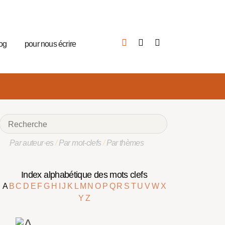
log
pour nous écrire
Par auteur·es
/
Par mot-clefs
/
Par thèmes
Index alphabétique des mots clefs
A
B
C
D
E
F
G
H
I
J
K
L
M
N
O
P
Q
R
S
T
U
V
W
X
Y
Z