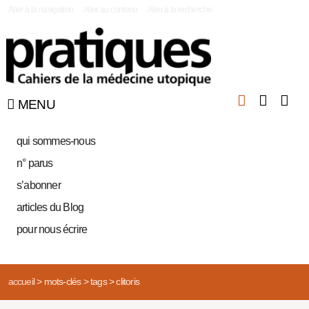
|
Aller à la navigation
Aller au contenu
Aller à la recherche
MENU
qui sommes-nous
n° parus
s’abonner
articles du Blog
pour nous écrire
accueil
>
mots-clés
>
tags
>
clitoris