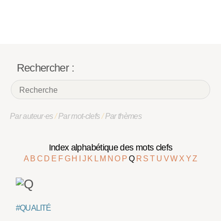
Rechercher :
Par auteur·es
/
Par mot-clefs
/
Par thèmes
Index alphabétique des mots clefs
A
B
C
D
E
F
G
H
I
J
K
L
M
N
O
P
Q
R
S
T
U
V
W
X
Y
Z
#QUALITÉ