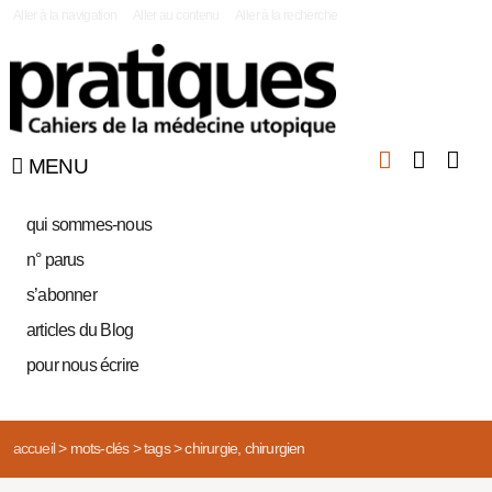
|
Aller à la navigation
Aller au contenu
Aller à la recherche
MENU
qui sommes-nous
n° parus
s’abonner
articles du Blog
pour nous écrire
accueil
>
mots-clés
>
tags
>
chirurgie, chirurgien