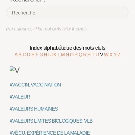
Par auteur·es
/
Par mot-clefs
/
Par thèmes
Index alphabétique des mots clefs
A
B
C
D
E
F
G
H
I
J
K
L
M
N
O
P
Q
R
S
T
U
V
W
X
Y
Z
#VACCIN, VACCINATION
#VALEUR
#VALEURS HUMAINES
#VALEURS LIMITES BIOLOGIQUES, VLB
#VÉCU, EXPÉRIENCE DE LA MALADIE