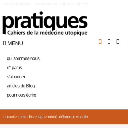
|
Aller à la navigation
Aller au contenu
Aller à la recherche
MENU
qui sommes-nous
n° parus
s’abonner
articles du Blog
pour nous écrire
accueil
>
mots-clés
>
tags
>
cécité, déficience visuelle