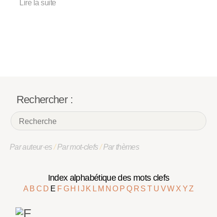
Lire la suite
Rechercher :
Par auteur·es
/
Par mot-clefs
/
Par thèmes
Index alphabétique des mots clefs
A
B
C
D
E
F
G
H
I
J
K
L
M
N
O
P
Q
R
S
T
U
V
W
X
Y
Z