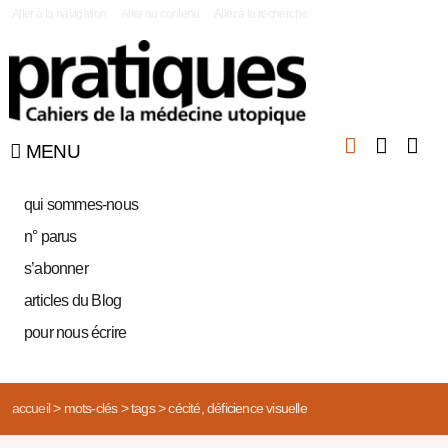
|
Aller à la navigation
Aller au contenu
Aller à la recherche
MENU
qui sommes-nous
n° parus
s’abonner
articles du Blog
pour nous écrire
accueil
>
mots-clés
>
tags
>
cécité, déficience visuelle