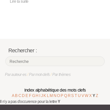
Lire la suite
Rechercher :
Par auteur·es
/
Par mot-clefs
/
Par thèmes
Index alphabétique des mots clefs
A
B
C
D
E
F
G
H
I
J
K
L
M
N
O
P
Q
R
S
T
U
V
W
X
Y
Z
Il n'y a pas d'occurence pour la lettre
Y