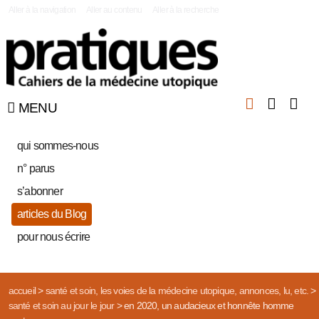
|
Aller à la navigation
Aller au contenu
Aller à la recherche
MENU
qui sommes-nous
n° parus
s’abonner
articles du Blog
pour nous écrire
accueil
>
santé et soin, les voies de la médecine utopique, annonces, lu, etc.
>
santé et soin au jour le jour
>
en 2020, un audacieux et honnête homme