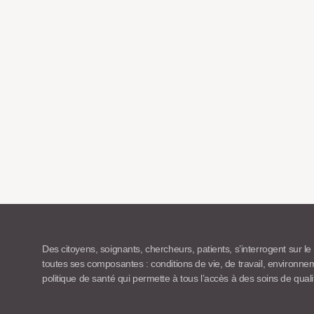
Des citoyens, soignants, chercheurs, patients, s’interrogent sur le
toutes ses composantes : conditions de vie, de travail, environn
politique de santé qui permette à tous l’accès à des soins de quali