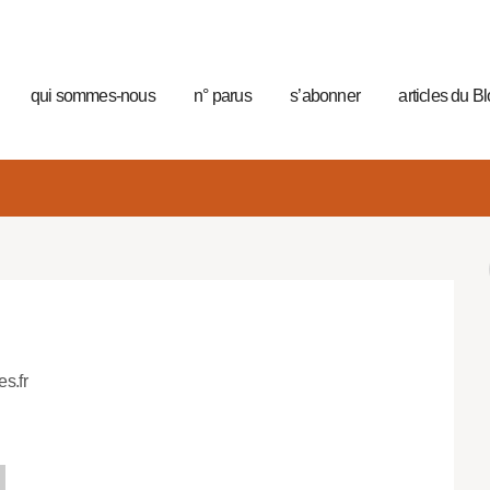
qui sommes-nous
n° parus
s’abonner
articles du B
es.fr