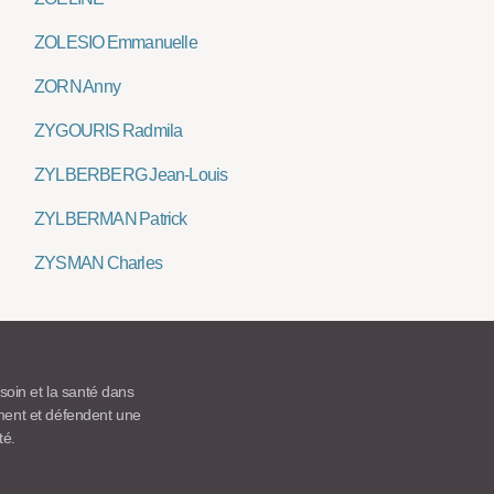
ZOLESIO Emmanuelle
ZORN Anny
ZYGOURIS Radmila
ZYLBERBERG Jean-Louis
ZYLBERMAN Patrick
ZYSMAN Charles
 soin et la santé dans
ement et défendent une
té.