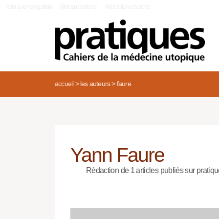
|
Aller à la navigation
Aller au contenu
Aller à la recherche
accueil
>
les auteurs
>
faure
Yann Faure
Rédaction de 1 articles publiés sur pratiqu