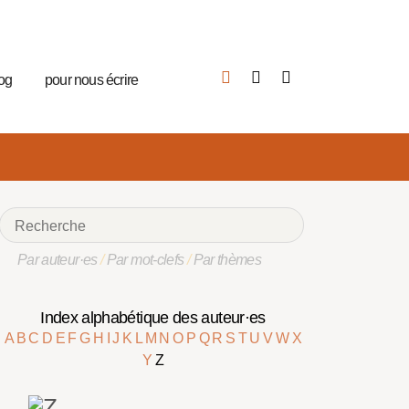
log
pour nous écrire
Par auteur·es
/
Par mot-clefs
/
Par thèmes
Index alphabétique des auteur·es
A
B
C
D
E
F
G
H
I
J
K
L
M
N
O
P
Q
R
S
T
U
V
W
X
Y
Z